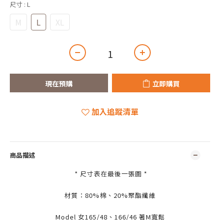
尺寸
: L
M
L
XL
現在預購
立即購買
加入追蹤清單
商品描述
* 尺寸表在最後一張圖 *
材質：80%棉、20%聚酯纖維
Model 女165/48、166/46 著M寬鬆