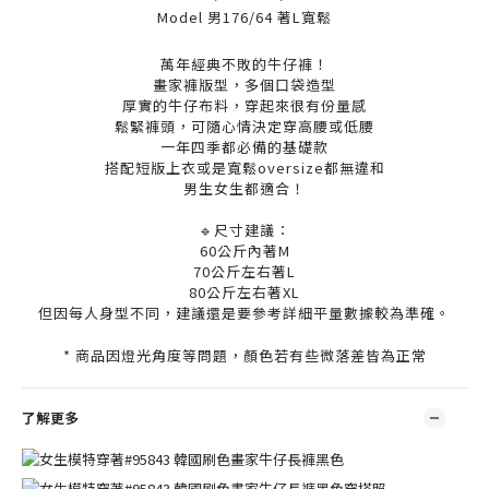
Model 男176/64 著L寬鬆
萬年經典不敗的牛仔褲！
畫家褲版型，多個口袋造型
厚實的牛仔布料，穿起來很有份量感
鬆緊褲頭，可隨心情決定穿高腰或低腰
一年四季都必備的基礎款
搭配短版上衣或是寬鬆oversize都無違和
男生女生都適合！
🔹尺寸建議：
60公斤內著M
70公斤左右著L
80公斤左右著XL
但因每人身型不同，建議還是要參考詳細平量數據較為準確。
* 商品因燈光角度等問題，顏色若有些微落差皆為正常
了解更多