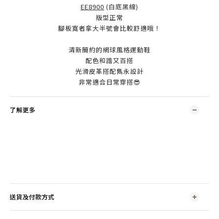
EE8900
(白底黑線)
版型正常
腳板寬者拿大半號會比較舒適哦！
清新簡約的網球風格運動鞋
配色和諧又百搭
光滑皮革搭配雋永設計
非常適合日常穿搭😎
了解更多
送貨及付款方式