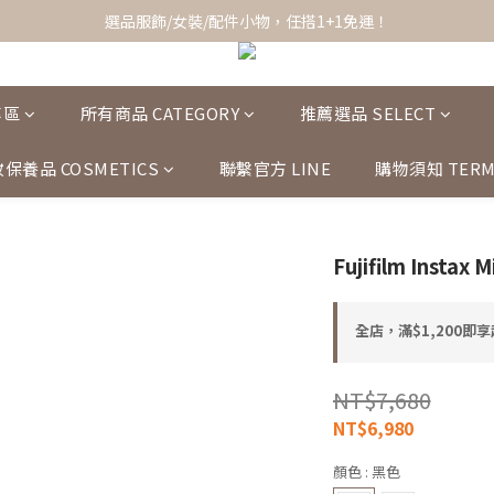
全館滿$1,200即享超商免運！
選品服飾/女裝/配件小物，任搭1+1免運！
全館滿$1,200即享超商免運！
專區
所有商品 CATEGORY
推薦選品 SELECT
保養品 COSMETICS
聯繫官方 LINE
購物須知 TERM
Fujifilm Insta
全店，滿$1,200即
NT$7,680
NT$6,980
顏色
: 黑色