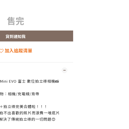
售完
貨到通知我
加入追蹤清單
tax Mini EVO 富士 數位拍立得相機📸
物：相機/充電線/背帶
＋拍立得完美合體啦！！！
拍不出喜歡的照片而浪費一堆底片
解決了傳統拍立得的一切問題😍