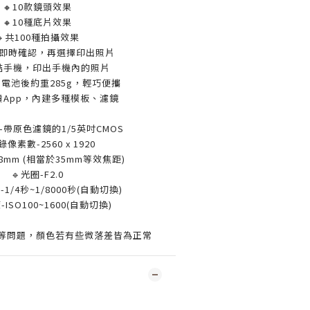
🔸10款鏡頭效果
🔸10種底片效果
🔸共100種拍攝效果
可即時確認，再選擇印出照片
連結手機，印出手機內的照片
和電池後約重285g，輕巧便攜
費App，內建多種模板、濾鏡
-
帶原色濾鏡的1/5英吋CMOS
錄像素數-2560 x 1920
28mm (相當於35mm等效焦距)
🔹光圈-F2.0
1/4秒~1/8000秒(自動切換)
-ISO100~1600(自動切換)
度等問題，顏色若有些微落差皆為正常