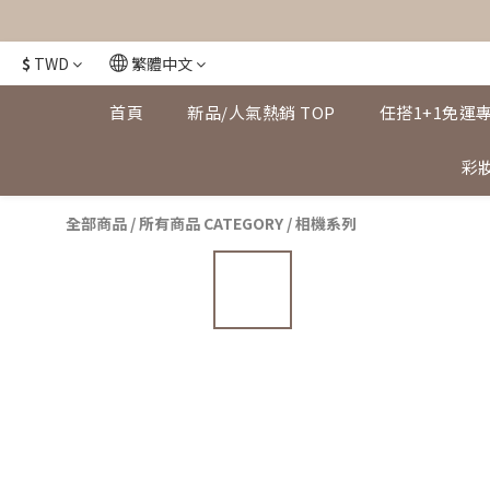
$
TWD
繁體中文
首頁
新品/人氣熱銷 TOP
任搭1+1免運
彩妝
全部商品
/
所有商品 CATEGORY
/
相機系列