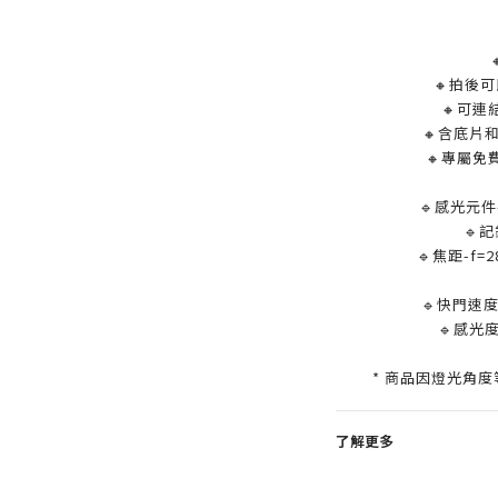
🔸拍後
🔸可
🔸含底片
🔸
專屬免
🔹感光元件
🔹記
🔹焦距-f=
🔹快門速度-
🔹感光度
* 商品因燈光角
了解更多