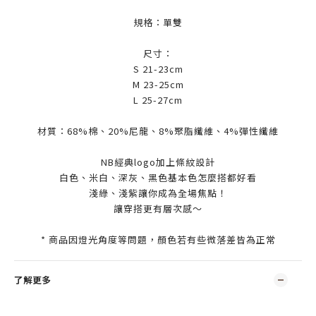
規格：單雙
尺寸：
S 21-23cm
M 23-25cm
L 25-27cm
材質：68%棉、20%尼龍、8%聚脂纖維、4%彈性纖維
NB經典logo加上條紋設計
白色、米白、深灰、黑色基本色怎麼搭都好看
淺綠、淺紫讓你成為全場焦點！
讓穿搭更有層次感～
* 商品因燈光角度等問題，顏色若有些微落差皆為正常
了解更多