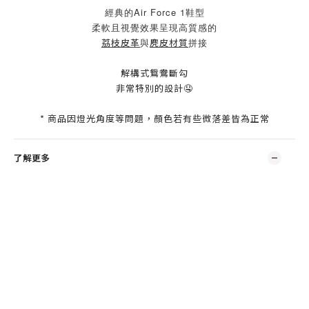
經典的Air Force 1鞋型
柔軟且視覺效果呈現高質感的
荔枝皮革
與
麂皮材質
拼接
解構式鴛鴦斷勾
非常特別的設計🤤
* 商品因燈光角度等問題，顏色若有些微落差皆為正常
了解更多