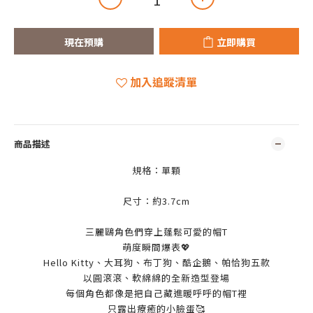
現在預購
立即購買
加入追蹤清單
商品描述
規格：單顆
尺寸：
約3.7cm
三麗鷗角色們穿上蓬鬆可愛的帽T
萌度瞬間爆表💖
Hello Kitty、大耳狗、布丁狗、酷企鵝、帕恰狗五款
以圓滾滾、軟綿綿的全新造型登場
每個角色都像是把自己藏進暖呼呼的帽T裡
只露出療癒的小臉蛋🥰