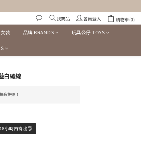
找商品
會員登入
購物車(0)
女裝
品牌 BRANDS
玩具公仔 TOYS
S
立即購買
 深藍白縫線
享超商免運！
8小時內寄出😇