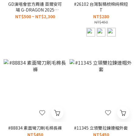
GD演唱會官方周邊 首爾安可
#26102 台灣製精梳棉純棉短
場 G-DRAGON 2025
T
WORLD TOUR IN SEOUL
NT$500 ~ NT$2,300
NT$280
ENCORE
NT$450
#88834 素面彎刀刷毛棉長褲
#11345 立領雙拉鍊連帽外套
NT$450
NT$450