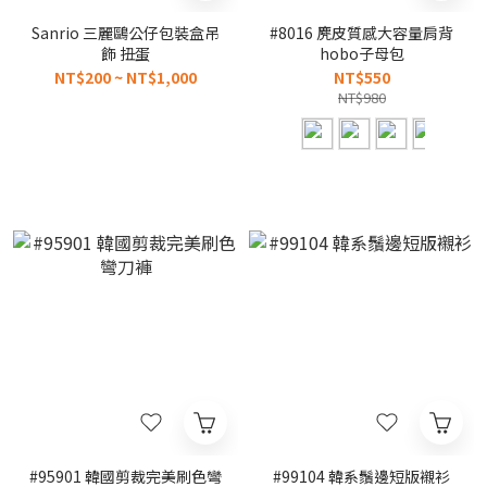
Sanrio 三麗鷗公仔包裝盒吊
#8016 麂皮質感大容量肩背
飾 扭蛋
hobo子母包
NT$200 ~ NT$1,000
NT$550
NT$980
#95901 韓國剪裁完美刷色彎
#99104 韓系鬚邊短版襯衫