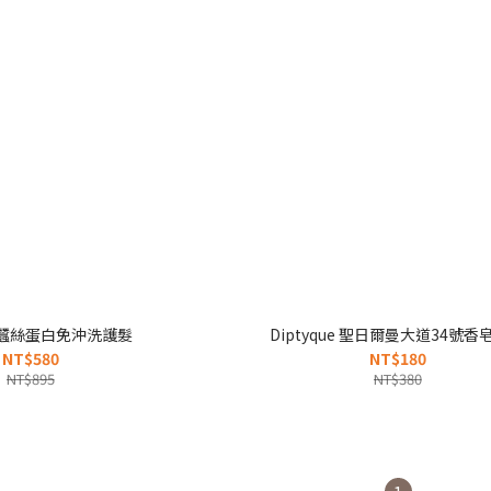
奈米蠶絲蛋白免沖洗護髮
Diptyque 聖日爾曼大道34號香皂
NT$580
NT$180
NT$895
NT$380