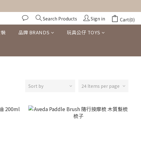
Search Products
Sign in
Cart(0)
女裝
品牌 BRANDS
玩具公仔 TOYS
Sort by
24 Items per page