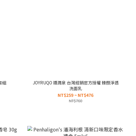
套組
JOYRUQO 嬌潤泉 台灣經銷官方授權 臻顏淨透
洗面乳
NT$259 ~ NT$476
NT$760