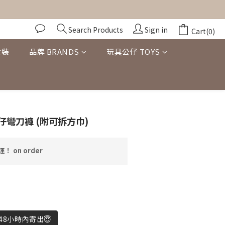
Search Products
Sign in
Cart(0)
女裝
品牌 BRANDS
玩具公仔 TOYS
BUY NOW
仔彎刀褲 (附可拆方巾)
！ on order
8小時內寄出😇