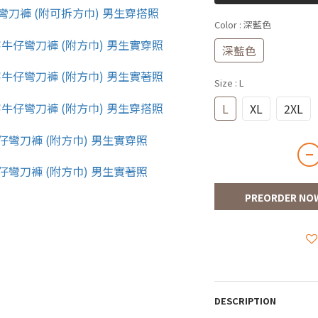
Color
: 深藍色
深藍色
Size
: L
L
XL
2XL
PREORDER NO
DESCRIPTION