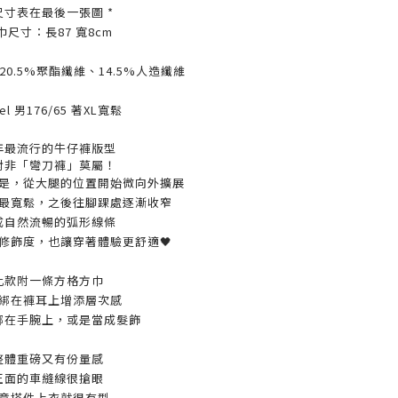
 尺寸表在最後一張圖 *
巾尺寸：長87 寬8cm
20.5%聚酯纖維、14.5%人造纖維
el 男176/65 著XL寬鬆
年最流行的牛仔褲版型
對非「彎刀褲」莫屬！
是，
從大腿的位置開始微向外擴展
最寬鬆，
之後往腳踝處逐漸收窄
成自然流暢的弧形線條
修飾度，也讓穿著體驗更舒適🖤
此款附一條方格方巾
綁在褲耳上增添層次感
綁在手腕上，或是當成髮飾
整體重磅又有份量感
正面的車縫線很搶眼
意搭件上衣就很有型