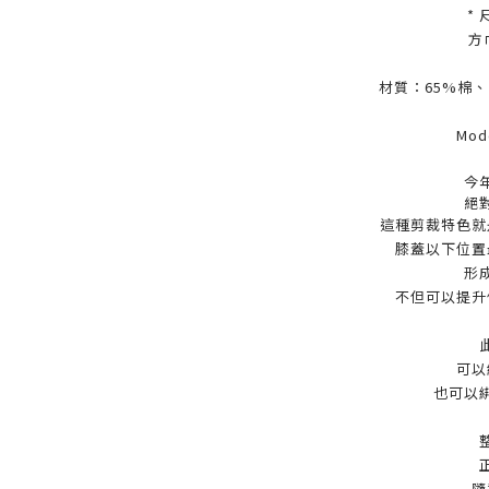
*
方
材質：65%棉、
Mod
今
絕
這種剪裁特色就
膝蓋以下位置
形
不但可以提升
可以
也可以
隨