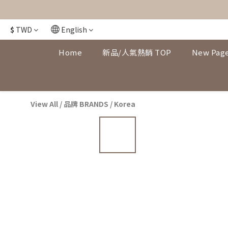
$
TWD
English
Home
新品/人氣熱銷 TOP
New Pag
View All
/
品牌 BRANDS
/
Korea