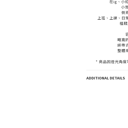
在ig、
小
側
上班、上課、日
植鞣
略寬
綁帶
整體
* 商品因燈光角
ADDITIONAL DETAILS