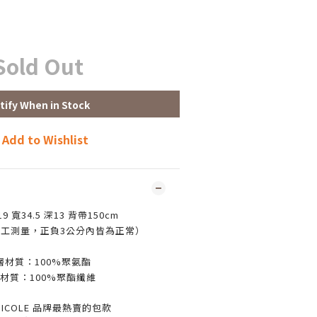
Sold Out
tify When in Stock
Add to Wishlist
 寬34.5 深13 背帶150cm
工測量，正負3公分內皆為正常）
層材質：
100%
聚氨酯
材質：
100%
聚酯纖維
&NICOLE 品牌最熱賣的包款