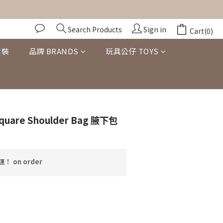
Search Products
Sign in
Cart(0)
女裝
品牌 BRANDS
玩具公仔 TOYS
quare Shoulder Bag 腋下包
！ on order