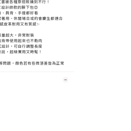
小紅書被各種穿搭照燒到不行！
眾設計師款的腋下包😍
背、肩背、手提都好看
常著用、休閒場合或約會慶生都適合
感皮革耐用又有質感✨
容量超大，非常耐裝
的背帶使用起來也不勒肉
式設計，可自行調整長度
來說，超級實用又時髦！
度等問題，顏色若有些微落差皆為正常