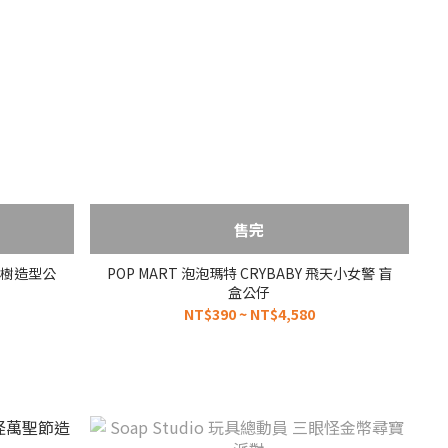
售完
聖誕樹造型公
POP MART 泡泡瑪特 CRYBABY 飛天小女警 盲
盒公仔
NT$390 ~ NT$4,580