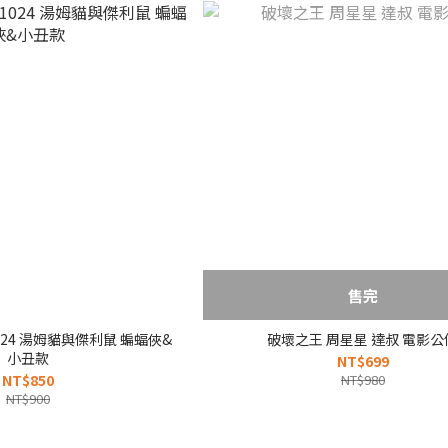
售完
B1024 湯姆貓與傑利鼠 蝙蝠俠&
破壞之王 周星星 達叔 電影公
小丑款
NT$699
NT$850
NT$980
NT$900