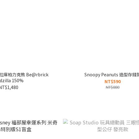
柏力克熊 Be@rbrick
Snoopy Peanuts 造型存錢
dzilla 150%
NT$590
NT$1,480
NT$880