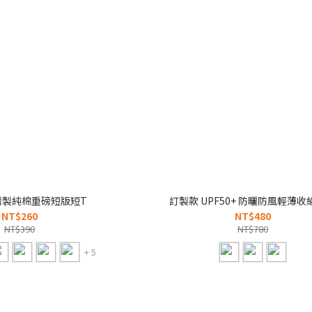
灣製純棉重磅短版短T
訂製款 UPF50+ 防曬防風輕薄收
NT$260
NT$480
NT$390
NT$780
+ 5