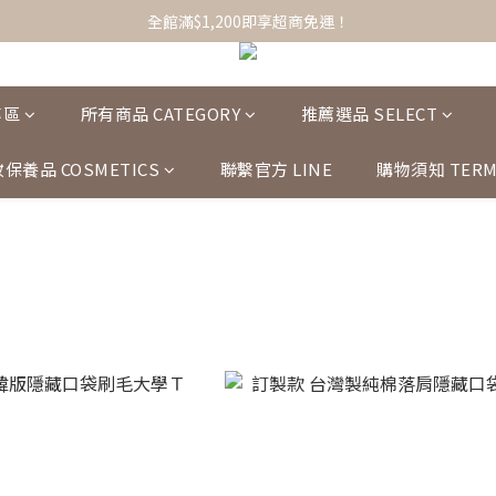
全館滿$1,200即享超商免運！
全館滿$1,200即享超商免運！
選品服飾/女裝/配件小物，任搭1+1免運！
全館滿$1,200即享超商免運！
專區
所有商品 CATEGORY
推薦選品 SELECT
保養品 COSMETICS
聯繫官方 LINE
購物須知 TERM