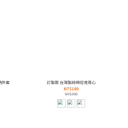
納外套
訂製款 台灣製純棉坦克背心
NT$180
NT$390