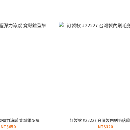
超彈力涼感 寬鬆錐型褲
訂製款 #22227 台灣製內刷毛落
NT$650
NT$320