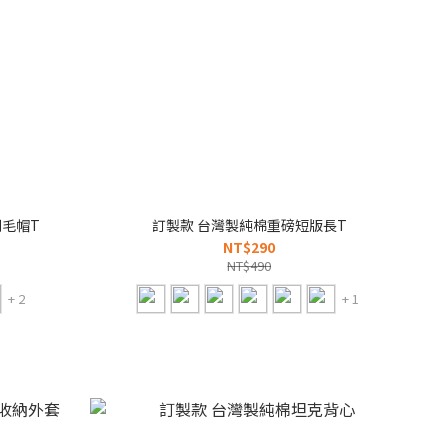
刷毛帽T
訂製款 台灣製純棉重磅短版長T
NT$290
NT$490
+ 2
+ 1