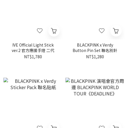
IVE Official Light Stick
BLACKPINK x Verdy
ver.2 官方應援手燈 二代
Button Pin Set 聯名別針
NT$1,780
NT$1,280