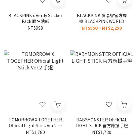
BLACKPINK x Verdy Sticker
BLACKPINK 演唱會官方周
Pack 聯名貼紙
邊 BLACKPINK WORLD
TOUR《DEADLINE》
NT$999
NT$550 ~ NT$2,250
TOMORROW X TOGETHER
BABYMONSTER OFFICIAL
Official Light Stick Ver.2 手
LIGHT STICK 官方應援手燈
燈
NT$1,780
NT$1,780