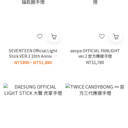
SEVENTEEN Official Light
aespa OFFICIAL FANLIGHT
Stick VER.3 10th Anniv. 手
ver.2 官方應援手燈
燈 鑰匙圈手燈
NT$890 ~ NT$1,880
NT$1,780