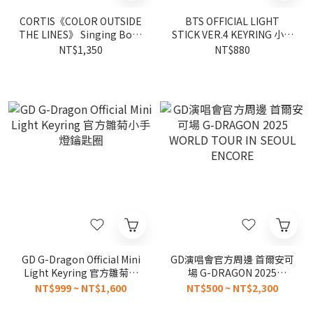
CORTIS《COLOR OUTSIDE
BTS OFFICIAL LIGHT
THE LINES》 Singing Bowl
STICK VER.4 KEYRING 小手
迷你專輯 缽專
燈鑰匙圈
NT$1,350
NT$880
GD G-Dragon Official Mini
GD演唱會官方周邊 首爾安可
Light Keyring 官方雛菊小
場 G-DRAGON 2025
手燈鑰匙圈
WORLD TOUR IN SEOUL
NT$999 ~ NT$1,600
NT$500 ~ NT$2,300
ENCORE