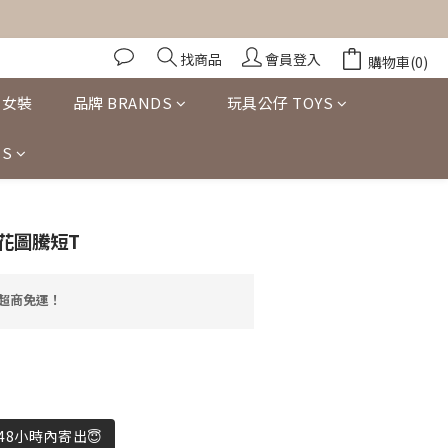
找商品
會員登入
購物車(0)
女裝
品牌 BRANDS
玩具公仔 TOYS
S
立即購買
染花圖騰短T
享超商免運！
8小時內寄出😇