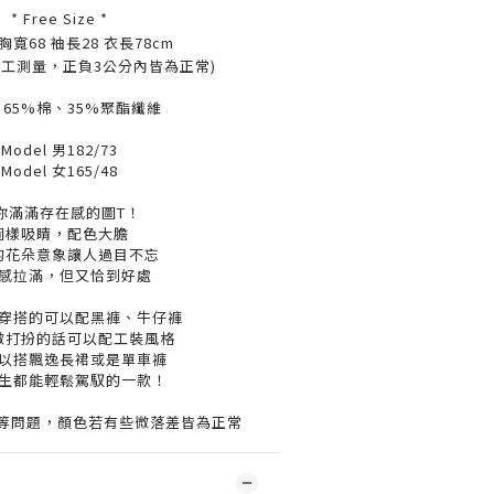
* Free Size *
胸寬68 袖長28 衣長78cm
手工測量，正負3公分內皆為正常)
65%棉、35%聚酯纖維
Model 男182/73
Model 女165/48
你滿滿存在感的圖T！
圖樣吸睛，配色大膽
的花朵意象讓人過目不忘
感拉滿，但又恰到好處
穿搭的可以配黑褲、牛仔褲
微打扮的話可以配工裝風格
以搭飄逸長裙或是單車褲
生都能輕鬆駕馭的一款！
度等問題，顏色若有些微落差皆為正常