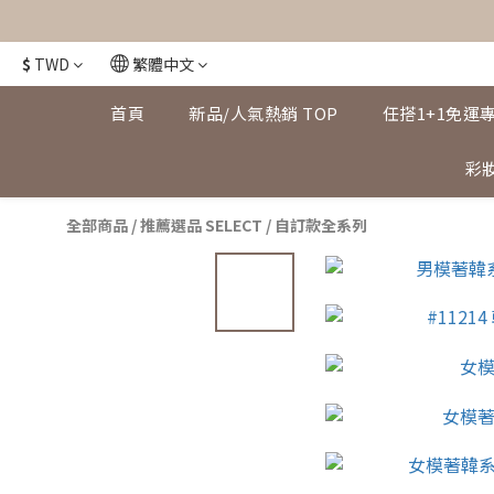
$
TWD
繁體中文
首頁
新品/人氣熱銷 TOP
任搭1+1免運
彩妝
全部商品
/
推薦選品 SELECT
/
自訂款全系列