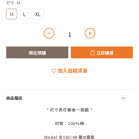
尺寸
: M
M
L
XL
現在預購
立即購買
加入追蹤清單
商品描述
* 尺寸表在最後一張圖 *
材質：100%
棉
Model 女165/48 著M寬鬆