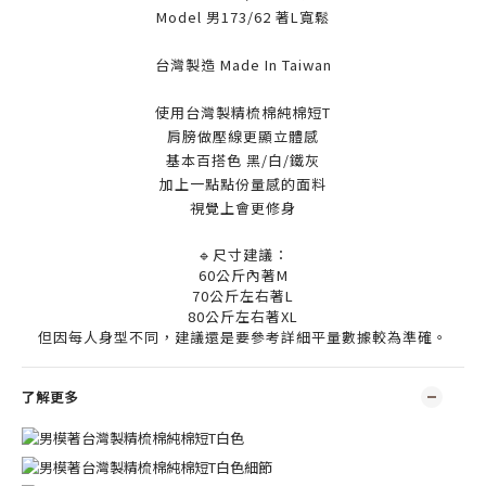
Model 男173/62 著L寬鬆
台灣製造 Made In Taiwan
使用
台灣製精梳棉純棉短T
肩膀做壓線更顯立體感
基本百搭色 黑/白/鐵灰
加上一點點份量感的面料
視覺上會更修身
🔹尺寸建議：
60公斤內著M
70公斤左右著L
80公斤左右著XL
但因每人身型不同，建議還是要參考詳細平量數據較為準確。
了解更多