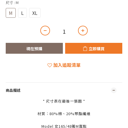
尺寸
: M
M
L
XL
現在預購
立即購買
加入追蹤清單
商品描述
* 尺寸表在最後一張圖 *
材質：80%
棉、20%聚酯纖維
Model 女165/48著M寬鬆