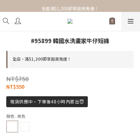
全館滿$1,200即享超商免運！
全館滿$1,200即享超商免運！
選品服飾/女裝/配件小物，任搭1+1免運！
全館滿$1,200即享超商免運！
#95899 韓國水洗畫家牛仔短褲
全店，滿$1,200即享超商免運！
NT$750
NT$550
現貨供應中，下單後48小時內寄出😇
顏色
: 黑色