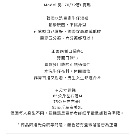
Model 男178/72著L寬鬆
韓國水洗畫家牛仔短褲
鬆緊腰圍，不挑身型
可依照自己喜好，調整穿高腰或低腰
要穿五分褲、六分褲都可以！
正面兩側口袋各1
背面口袋*2
喜歡多口袋的別錯過這件
水洗牛仔布料，
休閒隨性
非常百搭又耐看，男生女生都適合
🎉
🔹尺寸建議：
65公斤左右著M
75公斤左右著L
85公斤左右著XL
但因每人身型不同，建議還是要參考詳細平量數據較為準確。
* 商品因燈光角度等問題，顏色若有些微落差皆為正常