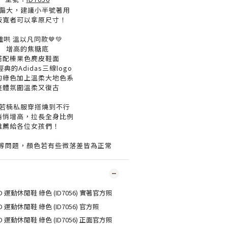
偏大，建議小半號著用
板寬者可以拿原尺寸！
難哄 溫以凡同款🤎💚
增高的焦糖底
搭配榛果色麂皮鞋面
典的Adidas三線logo
的綠色加上溫柔大地色系
整體氛圍溫柔又復古
若楠私服穿搭燒到不行
悄悄增高，拉長全身比例
推薦給各位女孩們！
度等問題，顏色若有些微落差皆為正常