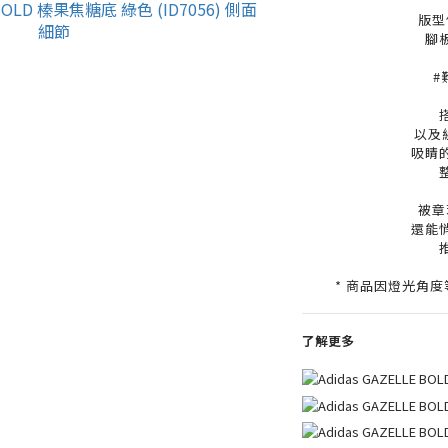
版型
腳
#
以及經
吸睛
被章
還能
* 商品因燈光角
了解更多