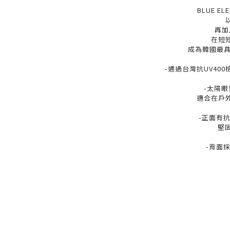
BLUE 
再加
在短
成為韓國最具
-通過台灣抗UV400
-太陽
適合在戶
-正面有
堅
-背面