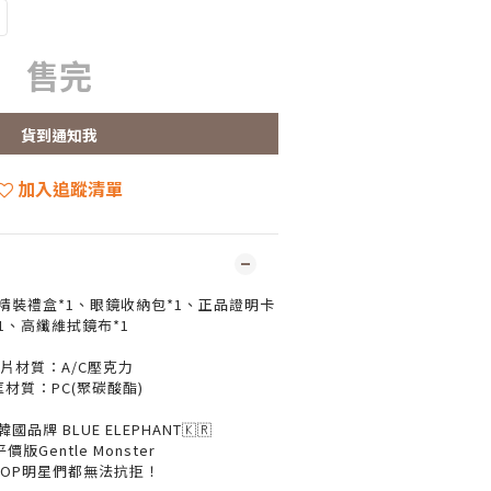
售完
貨到通知我
加入追蹤清單
精裝禮盒*1、眼鏡收納包*1、正品證明卡
*1、高纖維拭鏡布*1
片材質：A/C壓克力
框材質：PC(聚碳酸酯)
品牌 BLUE ELEPHANT🇰🇷
價版Gentle Monster
POP明星們都無法抗拒！