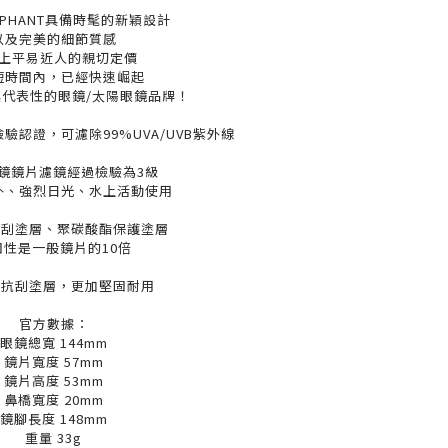
ELEPHANT具備時髦的新穎設計
以及完美的細節質感
上平易近人的親切定價
短時間內，已經快速崛起
代表性的眼鏡/太陽眼鏡品牌！
檢驗認證，可濾除99%UVA/UVB紫外線
眼鏡鏡片濾鏡經過檢驗為3級
外、強烈日光、水上活動使用
抗刮塗層、聚碳酸酯保護塗層
固性是一般鏡片的10倍
採抗刮塗層，更加堅固耐用
官方數據：
眼鏡總寬 144mm
鏡片寬度 57mm
鏡片高度 53mm
鼻橋寬度 20mm
鏡腳長度 148mm
重量 33g