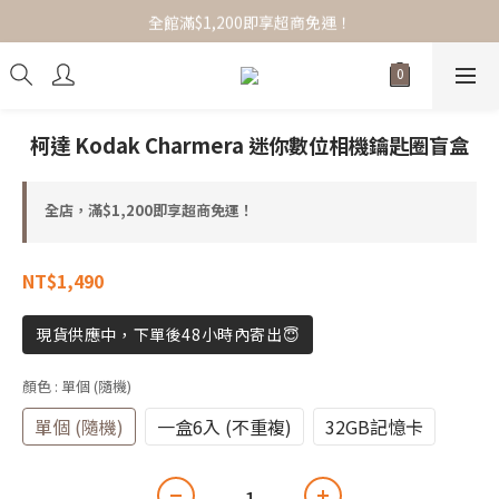
全館滿$1,200即享超商免運！
全館滿$1,200即享超商免運！
選品服飾/女裝/配件小物，任搭1+1免運！
全館滿$1,200即享超商免運！
柯達 Kodak Charmera 迷你數位相機鑰匙圈盲盒
全店，滿$1,200即享超商免運！
NT$1,490
現貨供應中，下單後48小時內寄出😇
顏色
: 單個 (隨機)
單個 (隨機)
一盒6入 (不重複)
32GB記憶卡