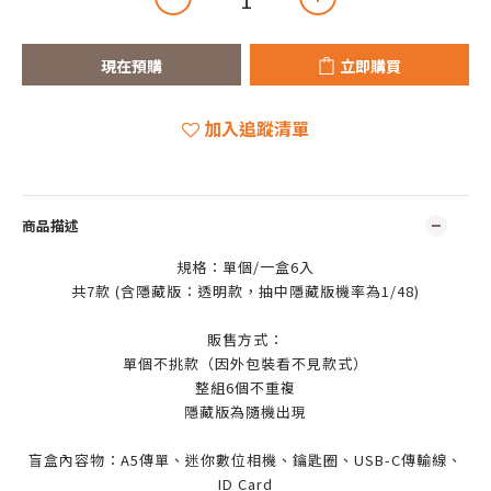
現在預購
立即購買
加入追蹤清單
商品描述
規格：單個/一盒6入
共7款 (含隱藏版：透明款，抽中隱藏版機率為1/48)
販售方式：
單個不挑款（因外包裝看不見款式）
整組6個不重複
隱藏版為隨機出現
盲盒內容物：A5傳單、迷你數位相機、鑰匙圈、USB-C傳輸線、
ID Card