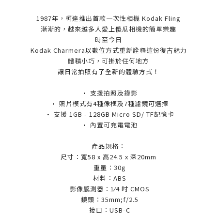
1987年，柯達推出首款一次性相機 Kodak Fling
漸漸的，越來越多人愛上傻瓜相機的簡單樂趣
時至今日
Kodak Charmera以數位方式重新詮釋這份復古魅力
體積小巧，可掛於任何地方
讓日常拍照有了全新的體驗方式！
• 支援拍照及錄影
• 照片模式有4種像框及7種濾鏡可選擇
• 支援 1GB - 128GB Micro SD/ TF記憶卡
• 內置可充電電池
產品規格：
尺寸：寬58 x 高24.5 x 深20mm
重量：30g
材料：ABS
影像感測器：1⁄4 吋 CMOS
鏡頭：35mm;f/2.5
接口：USB-C