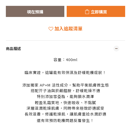
現在預購
立即購買
加入追蹤清單
商品描述
容量：400ml
臨床實證，這罐能有效保濕及舒緩乾癢症狀！
添加獨家 AP+M 活性成分，幫助平衡肌膚微生態
搭配芥子油與菸鹼醯胺，舒緩乾燥不適
特別添加雪亞脂，能夠鎖水潤澤
輕盈乳霜質地，快速吸收、不黏膩
深層滋潤乾燥肌膚，同時帶來極致舒適感受
長效滋養，修護乾燥肌，讓肌膚重拾水潤舒適
還有效預防乾癢問題反覆發生！