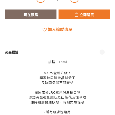
現在預購
立即購買
加入追蹤清單
商品描述
規格：14ml
NARS全新升級！
獨家玻尿酸微晶球分子
長時間保濕不間斷💛
獨家成分LRC聚光保濕複合物
添加黃金強化胜肽及山茶花活性萃取
維持肌膚健康狀態，時刻柔嫩保濕
-所有肌膚皆適用